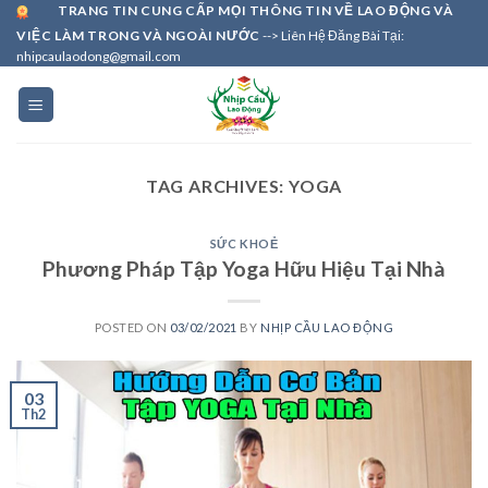
Skip
TRANG TIN CUNG CẤP MỌI THÔNG TIN VỀ LAO ĐỘNG VÀ
VIỆC LÀM TRONG VÀ NGOÀI NƯỚC
--> Liên Hệ Đăng Bài Tại:
to
nhipcaulaodong@gmail.com
content
TAG ARCHIVES:
YOGA
SỨC KHOẺ
Phương Pháp Tập Yoga Hữu Hiệu Tại Nhà
POSTED ON
03/02/2021
BY
NHỊP CẦU LAO ĐỘNG
03
Th2