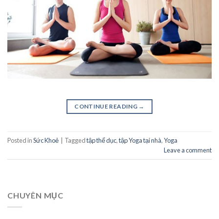
CONTINUE READING
→
Posted in
Sức Khoẻ
|
Tagged
tập thể dục
,
tập Yoga tại nhà
,
Yoga
Leave a comment
CHUYÊN MỤC