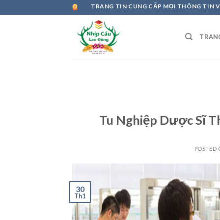
Skip
TRANG TIN CUNG CẤP MỌI THÔNG TIN 
to
content
TRAN
Tu Nghiệp Dược Sĩ 
POSTED
30
Th1