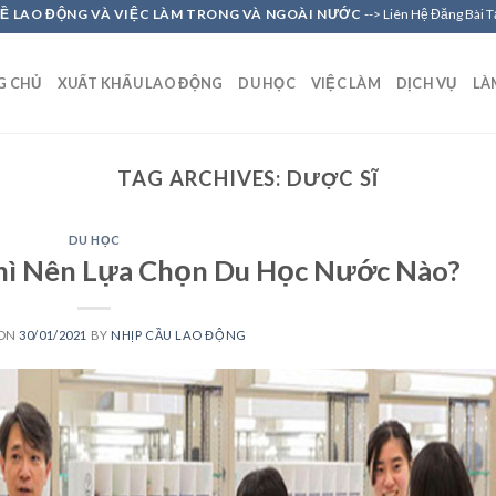
VỀ LAO ĐỘNG VÀ VIỆC LÀM TRONG VÀ NGOÀI NƯỚC
--> Liên Hệ Đăng Bài 
G CHỦ
XUẤT KHẨU LAO ĐỘNG
DU HỌC
VIỆC LÀM
DỊCH VỤ
LÀ
TAG ARCHIVES:
DƯỢC SĨ
DU HỌC
Thì Nên Lựa Chọn Du Học Nước Nào?
 ON
30/01/2021
BY
NHỊP CẦU LAO ĐỘNG