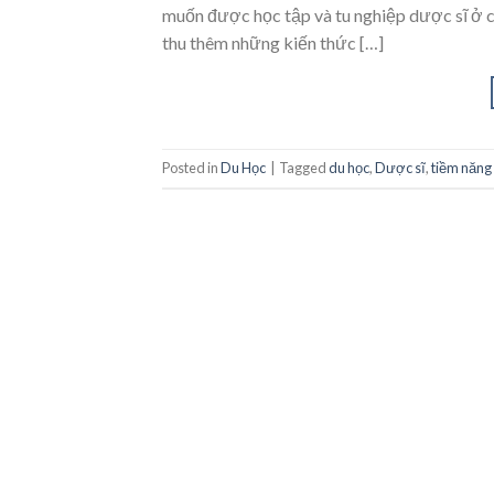
muốn được học tập và tu nghiệp dược sĩ ở cá
thu thêm những kiến thức […]
Posted in
Du Học
|
Tagged
du học
,
Dược sĩ
,
tiềm năng