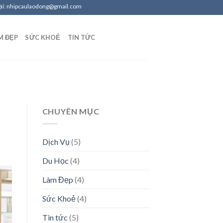
Tại: nhipcaulaodong@gmail.com
M ĐẸP
SỨC KHOẺ
TIN TỨC
CHUYÊN MỤC
Dịch Vụ
(5)
Du Học
(4)
Làm Đẹp
(4)
Sức Khoẻ
(4)
Tin tức
(5)