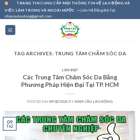
Skip
TRANG TIN CUNG CẤP MỌI THÔNG TIN VỀ LAO ĐỘNG VÀ
VIỆC LÀM TRONG VÀ NGOÀI NƯỚC
--> Liên Hệ Đăng Bài Tại:
to
nhipcaulaodong@gmail.com
content
TAG ARCHIVES:
TRUNG TÂM CHĂM SÓC DA
LÀM ĐẸP
Các Trung Tâm Chăm Sóc Da Bằng
Phương Pháp Hiện Đại Tại TP. HCM
POSTED ON
09/02/2021
BY
NHỊP CẦU LAO ĐỘNG
09
Th2