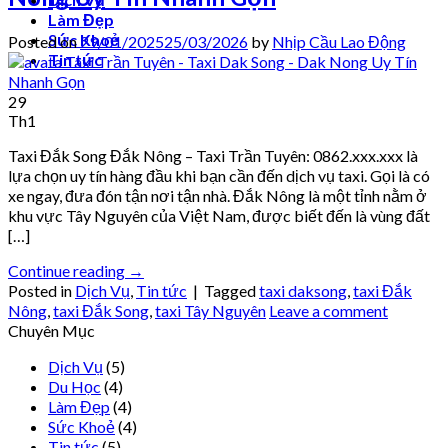
Làm Đẹp
Sức Khoẻ
Posted on
29/01/2025
25/03/2026
by
Nhịp Cầu Lao Động
Tin tức
29
Th1
Taxi Đắk Song Đắk Nông – Taxi Trần Tuyên: 0862.xxx.xxx là
lựa chọn uy tín hàng đầu khi bạn cần đến dịch vụ taxi. Gọi là có
xe ngay, đưa đón tận nơi tận nhà. Đắk Nông là một tỉnh nằm ở
khu vực Tây Nguyên của Việt Nam, được biết đến là vùng đất
[…]
Continue reading
→
Posted in
Dịch Vụ
,
Tin tức
|
Tagged
taxi daksong
,
taxi Đắk
Nông
,
taxi Đắk Song
,
taxi Tây Nguyên
Leave a comment
Chuyên Mục
Dịch Vụ
(5)
Du Học
(4)
Làm Đẹp
(4)
Sức Khoẻ
(4)
Tin tức
(5)