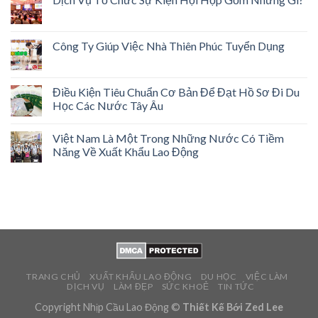
Công Ty Giúp Việc Nhà Thiên Phúc Tuyển Dụng
Điều Kiện Tiêu Chuẩn Cơ Bản Để Đạt Hồ Sơ Đi Du
Học Các Nước Tây Âu
Việt Nam Là Một Trong Những Nước Có Tiềm
Năng Về Xuất Khẩu Lao Động
TRANG CHỦ
XUẤT KHẨU LAO ĐỘNG
DU HỌC
VIỆC LÀM
DỊCH VỤ
LÀM ĐẸP
SỨC KHOẺ
TIN TỨC
Copyright Nhịp Cầu Lao Động ©
Thiết Kế Bới Zed Lee