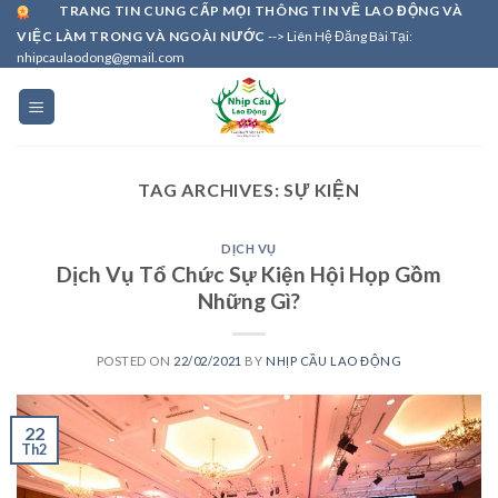
Skip
TRANG TIN CUNG CẤP MỌI THÔNG TIN VỀ LAO ĐỘNG VÀ
VIỆC LÀM TRONG VÀ NGOÀI NƯỚC
--> Liên Hệ Đăng Bài Tại:
to
nhipcaulaodong@gmail.com
content
TAG ARCHIVES:
SỰ KIỆN
DỊCH VỤ
Dịch Vụ Tổ Chức Sự Kiện Hội Họp Gồm
Những Gì?
POSTED ON
22/02/2021
BY
NHỊP CẦU LAO ĐỘNG
22
Th2